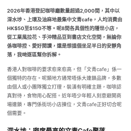
2026年香港登記咖啡廳數量超過2,000間，其中以
深水埗、上環及油麻地最集中文青cafe，人均消費由
HK$50至$150不等。呢8間各具個性的隱世小店，
從工業風拉花、手沖精品豆到書店文化空間，無論你
係咖啡控、愛好閱讀，還是想搵個坐足半日的安靜角
落，我哋逐區幫你拆解。
香港人對咖啡的要求愈來愈高，但「文青cafe」係一
個獨特的存在。呢類地方通常唔係大連鎖品牌，多數
由個人或小團隊獨立打理，裝潢有明確主題，咖啡認
真對待，食物用心配搭。近年唔少年輕人刻意避開商
場連鎖，專門係街坊小店揀位，文青cafe正好切合呢
個需要。
深水埗：密度最高的文青Cafe聚落