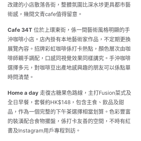
改建的小店散落各街，整體氛圍比深水埗更具都市藝
術感，幾間文青cafe值得留意。
Cafe 34T
位於上環東街，係一間藝術風格明顯的手
沖咖啡小店。店內掛有本地藝術家作品，不定期更換
展覽內容。招牌彩虹咖啡係打卡熱點，顏色層次由咖
啡師親手調配，口感同視覺效果同樣講究。手沖咖啡
選擇多元，對咖啡豆出產地感興趣的朋友可以係點單
時問清楚。
Home a day
走復古糖果色路線，主打Fusion菜式及
全日早餐，套餐約HK$148，包含主食、飲品及甜
品，作為一個完整的下午茶選擇相當划算。色彩豐富
的裝潢配合食物擺盤，係打卡友善的空間，不時有紅
書及Instagram用戶專程到訪。