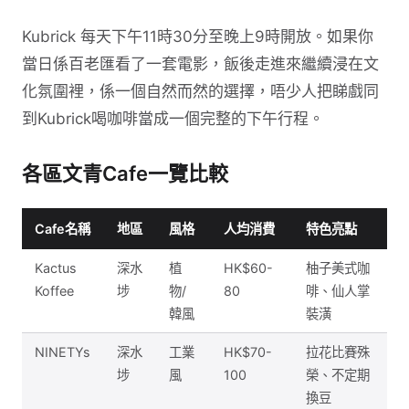
Kubrick 每天下午11時30分至晚上9時開放。如果你
當日係百老匯看了一套電影，飯後走進來繼續浸在文
化氛圍裡，係一個自然而然的選擇，唔少人把睇戲同
到Kubrick喝咖啡當成一個完整的下午行程。
各區文青Cafe一覽比較
Cafe名稱
地區
風格
人均消費
特色亮點
Kactus
深水
植
HK$60-
柚子美式咖
Koffee
埗
物/
80
啡、仙人掌
韓風
裝潢
NINETYs
深水
工業
HK$70-
拉花比賽殊
埗
風
100
榮、不定期
換豆