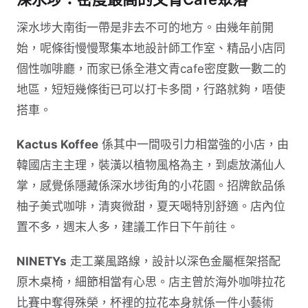
深水埗大南街一帶是非去不可的地方。由幾年前開
始，呢條街慢慢聚集本地設計師工作室、精品小店同
個性咖啡廳，而家已係全港文青cafe密度數一數二的
地區，短短幾條街已可以打卡多間，行路就夠，唔使
搭車。
Kactus Koffee
係其中一間吸引力相當強的小店，由
韓國店主主理，裝潢以植物風格為主，到處放滿仙人
掌，感覺係隱藏係深水埗街角的小花園。招牌飲品係
柚子美式咖啡，清爽微甜，夏天喝特別舒適。店內位
置不多，週末人多，建議工作日下午前往。
NINETYs
走工業風路線，設計以深色金屬框架搭配
原木桌椅，細節相當有心思。店主曾於海外咖啡拉花
比賽中奪得殊榮，杯裡的拉花本身就係一件小藝術