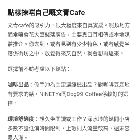
點樣揀啱自己嘅文青Cafe
文青cafe的吸引力，很大程度來自真實感。呢類地方
通常唔會花大筆錢落廣告，主要靠口耳相傳或本地媒
體推介。你去到，或者見到有少少特色，或者感覺坐
落係街坊之中，放鬆得來又自然，就會想再返來。
選擇前不妨考慮以下幾點：
咖啡出品
：係手沖為主定濃縮機出品？對咖啡豆產地
有要求的話，NINETYs同Dog99 Coffee係較好的選
擇。
環境舒適度
：想久坐閱讀或工作？深水埗的幾間小店
多數不設低消時間限制，上環則人流量較高，週末容
易人滿。