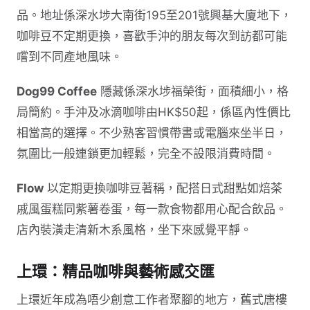
品。地址係深水埗大南街195至201號興基大廈地下，
咖啡豆不定期更換，喜歡手沖的朋友每次到訪都可能
嚐到不同產地風味。
Dog99 Coffee
隱藏係深水埗福榮街，面積細小，格
局簡約。手沖及冰滴咖啡由HK$50起，係區內性價比
相當高的選擇。不少熟客習慣帶書或電腦來坐半日，
氛圍比一般連鎖更加輕鬆，完全不設限消費時間。
Flow
以定期更換咖啡豆著稱，配搭日式甜點如焙茶
戚風蛋糕同紫薯卷蛋，每一款食物都用心配合飲品。
店內裝潢走清新木系風格，坐下來感覺平靜。
上環：精品咖啡與藝術感交匯
上環近年成為唔少創意工作者聚腳的地方，舊式唐樓