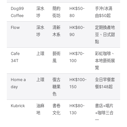
Dog99
深水
簡約
HK$50-
手沖/冰滴
Coffee
埗
街坊
80
由$50起
Flow
深水
清新
HK$60-
定期換產地
埗
木系
90
豆、日式甜
點
Cafe
上環
藝術
HK$70-
彩虹咖啡、
34T
風
100
本地藝術展
覽
Home a
上環
復古
HK$100-
全日早餐套
day
糖果
150
餐$148起
色
Kubrick
油麻
書卷
HK$80-
書店+唱片
地
文化
130
+咖啡三合
一