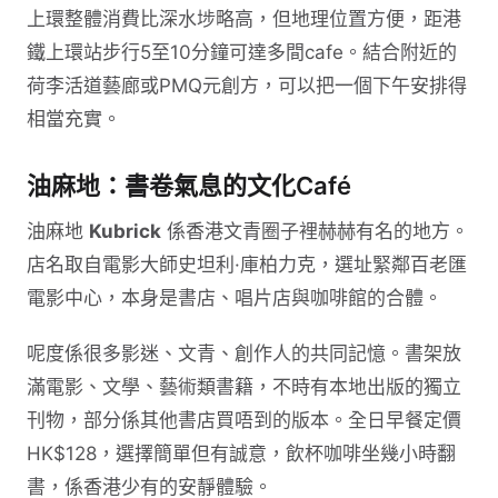
上環整體消費比深水埗略高，但地理位置方便，距港
鐵上環站步行5至10分鐘可達多間cafe。結合附近的
荷李活道藝廊或PMQ元創方，可以把一個下午安排得
相當充實。
油麻地：書卷氣息的文化Café
油麻地
Kubrick
係香港文青圈子裡赫赫有名的地方。
店名取自電影大師史坦利·庫柏力克，選址緊鄰百老匯
電影中心，本身是書店、唱片店與咖啡館的合體。
呢度係很多影迷、文青、創作人的共同記憶。書架放
滿電影、文學、藝術類書籍，不時有本地出版的獨立
刊物，部分係其他書店買唔到的版本。全日早餐定價
HK$128，選擇簡單但有誠意，飲杯咖啡坐幾小時翻
書，係香港少有的安靜體驗。