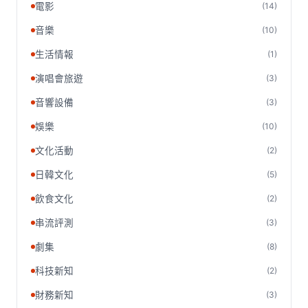
電影
(14)
音樂
(10)
生活情報
(1)
演唱會旅遊
(3)
音響設備
(3)
娛樂
(10)
文化活動
(2)
日韓文化
(5)
飲食文化
(2)
串流評測
(3)
劇集
(8)
科技新知
(2)
財務新知
(3)