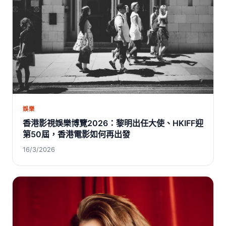
娛樂
香港影視娛樂博覽2026：黎明出任大使、HKIFF迎
第50屆，香港電影如何再出發
16/3/2026