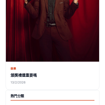
娛樂
頒獎禮還重要嗎
13/2/2026
熱門分類