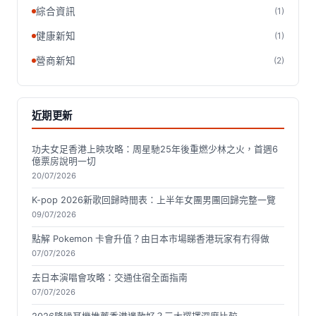
綜合資訊
(1)
健康新知
(1)
營商新知
(2)
近期更新
功夫女足香港上映攻略：周星馳25年後重燃少林之火，首週6
億票房說明一切
20/07/2026
K-pop 2026新歌回歸時間表：上半年女團男團回歸完整一覽
09/07/2026
點解 Pokemon 卡會升值？由日本市場睇香港玩家有冇得做
07/07/2026
去日本演唱會攻略：交通住宿全面指南
07/07/2026