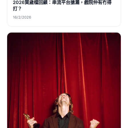
2026賀歲檔回顧：串流平台搶灘，戲院仲有冇得
打？
16/2/2026