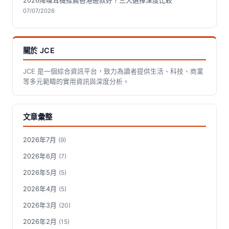
2026降噪耳機推薦香港邊款好？三大選擇深度比較
07/07/2026
關於 JCE
JCE 是一個綜合資訊平台，致力為讀者提供生活、科技、商業
等多元範疇的實用資訊與深度分析。
文章彙整
2026年7月
(9)
2026年6月
(7)
2026年5月
(5)
2026年4月
(5)
2026年3月
(20)
2026年2月
(15)