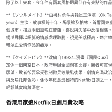
除了以上幾套，今年仲有兩套風格迥異但各有亮點的作
**《ソウルメイト》**由磯村勇斗與韓星玉澤演（Ok Tae
yeon）主演，故事橫跨十年，場景遍及柏林、首爾同東
個城市，描述兩個靈魂在苦難、喜悅與失落中反覆相遇
橋爪舜揮以細膩的情感處理取勝，視覺美感極高，適合
韓混血愛情作品的觀眾。
**《クイズトピア》**改編自1993年漫畫《國民Quiz》
定係一個架空日本，政府舉辦全國問答比賽，勝者可實
願望，敗者卻要承受強制徵兵等嚴酷後果。劇情充滿政
與反烏托邦色彩，係今年概念最獨特的Netflix日劇之一
輕鬆其實暗藏深意。
香港用家追Netflix日劇月費攻略