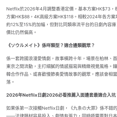
Netflix於2026年4月調整香港定價，基本方案HK$73，
方案HK$88，4K高級方案HK$118。相較2024年各方
約12%至15%的加幅，但對比同類串流平台的日劇內容庫
價比仍然偏高。
《ソウルメイト》係咩類型？適合邊類觀眾？
係一套跨國浪漫愛情劇，故事橫跨十年，場景在柏林、
東京之間流動，主打細膩的情感描寫與精緻視覺風格。
韓合作作品、或喜歡慢節奏愛情故事的觀眾，應該會相
落。
2026年Netflix日劇2026必看推薦入面邊套最適合入坑
如果係第一次接觸Netflix日劇，《九条の大罪》係不錯
——法律題材容易投入、劇情有張力，同時唔需要對日