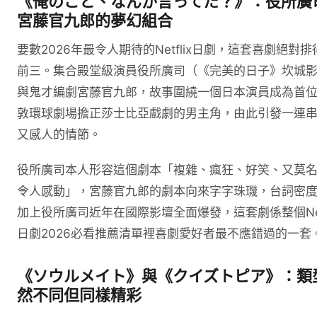
《俺のこと、なんか言ってた？》：役所廣司
宮藤官九郎的夢幻組合
要數2026年最令人期待的Netflix日劇，這套喜劇絕對排
前三。集合殿堂級演員役所廣司（《完美的日子》坎城
與鬼才編劇宮藤官九郎，故事圍繞一個日本演員成為首
敦環球劇場擔正莎士比亞戲劇的男主角，由此引發一連
又感人的情節。
役所廣司本人形容這個劇本「複雜、瘋狂、好笑、又莫
令人感動」，宮藤官九郎的劇本向來字字珠璣，台詞密
加上役所廣司近年在國際影壇全面爆發，這套劇係整個Netf
日劇2026必看推薦清單裡喜劇愛好者最不應錯過的一套
《ソウルメイト》與《クイズトピア》：類
然不同但同樣精彩