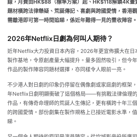
線，月費由HK$88（標準方案）起、HK$118解鎖4K畫
題材橫跨法律懸疑、荒誕傳記、喜劇與跨國愛情，香港
需離港即可第一時間追睇，係近年難得一見的豐收陣容
2026年Netflix日劇為何叫人期待？
近年Netflix大力投資日本內容，2026年更宣佈擴大在日
製作基地，令原創產量大幅提升。量多固然吸引，但今
作品的製作陣容同題材選擇，亦同樣令人眼前一亮。
不少港人對日劇的印象仍停留在偶像劇或家庭劇的框架
年Netflix日劇明顯衝破了這個格局——有挑戰法律倫理
作品，有傳奇命理師的荒誕人生傳記，更有橫跨十年三
的跨國愛情。部份劇集在製作規格上已接近電影水準，
睇。
另一個令人期待的原因是演員陣容。從坎城影帝役所廣