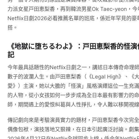
力派女星戸田恵梨香，再到韓流男星Ok Taec-yeon，今
Netflix日劇2026必看推薦名單的班底，係近年罕見的豪
搭。
《地獄に堕ちるわよ》：戸田恵梨香的怪演
記
今年最具話題性的Netflix日劇之一，講述日本傳奇命理
數子的波瀾人生。由戸田恵梨香（《Legal High》、《
愛》）主演，她以大膽的「怪演」風格演繹這位一生充
的人物，從小女孩如何一步步成為全日本最有影響力的
師，期間遇上的愛恨糾葛與人性掙扎，令人難以移開視
傳記劇向來是考驗演員實力的題材，戸田恵梨香今次完
偶像包袱，演技落地又狠辣，在日本引起廣泛討論。劇
2026年4月27日在Netflix全球同步上線，係今年Netfli