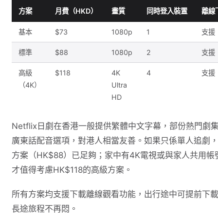
方案
月費（HKD）
畫質
同時登入裝置
離線
基本
$73
1080p
1
支援
標準
$88
1080p
2
支援
高級
$118
4K
4
支援
（4K）
Ultra
HD
Netflix日劇在香港一般提供繁體中文字幕，部份熱門劇
廣東話配音選項，對港人相當友善。如果只係單人追劇
方案（HK$88）已足夠；家中有4K電視或與家人共用帳
才值得考慮HK$118的高級方案。
所有方案均支援下載離線觀看功能，出行途中可提前下
長途旅程不再悶。