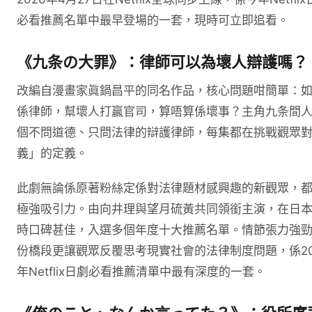
必看推薦名單中最早登場的一套，現時可立即追看。
《九条の大罪》：律師可以為壞人辯護嗎？
改編自漫畫家眞鍋昌平的同名作品，核心問題咁簡單：
係律師，幫壞人打贏官司，算唔算係壞事？主角九条間
個不問道德、只問法律的辯護律師，每集都在挑戰觀眾
義」的定義。
此劇無論係原著粉絲定係對法律題材感興趣的新觀眾，
極強吸引力。由向井理與望月硫黃共同領銜主演，在日
時口碑甚佳，入選多個年度十大推薦名單。情節張力強
份橋段更讓觀眾反覆思考現實社會的法律制度問題，係20
年Netflix日劇必看推薦清單中最有深度的一套。