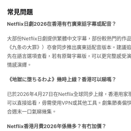
常見問題
Netflix日劇2026在香港有冇廣東話字幕或配音？
大部份Netflix日劇提供繁體中文字幕，部份較熱門的作
《九条の大罪》）亦會同步推出廣東話配音版本。建議
先在語言選項查看，若有原聲字幕版，可以更完整感受
情感演繹。
《地獄に堕ちるわよ》幾時上線？香港可以睇嗎？
已於2026年4月27日在Netflix全球同步上線，香港用家
可以直接追看，毋需使用VPN或其他工具。劇集節奏偏
合週末一口氣睇幾集。
Netflix香港月費2026年係幾多？有冇加價？