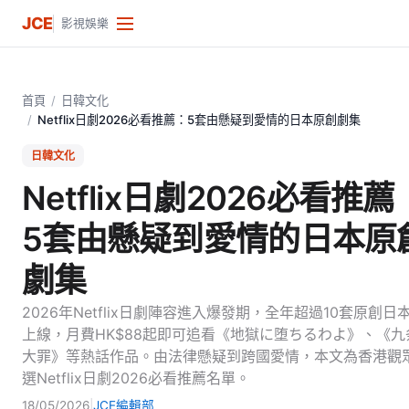
JCE
影視娛樂
首頁
/
日韓文化
/
Netflix日劇2026必看推薦：5套由懸疑到愛情的日本原創劇集
日韓文化
Netflix日劇2026必看推薦
5套由懸疑到愛情的日本原
劇集
2026年Netflix日劇陣容進入爆發期，全年超過10套原創日
上線，月費HK$88起即可追看《地獄に堕ちるわよ》、《九
大罪》等熱話作品。由法律懸疑到跨國愛情，本文為香港觀
選Netflix日劇2026必看推薦名單。
18/05/2026
|
JCE編輯部