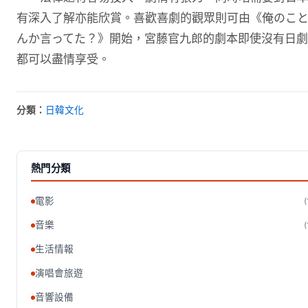
有深入了解亦能欣賞。喜歡喜劇的觀眾則可由《俺のこ
んか言ってた？》開始，宮藤官九郎的劇本即使沒有日
都可以盡情享受。
分類：
日韓文化
熱門分類
電影
(
音樂
(
生活情報
演唱會旅遊
音響設備