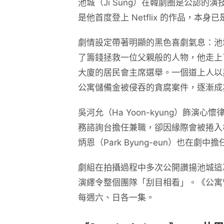
池城（Ji Sung）在韓劇圈是公認的演技保
是他首度登上 Netflix 的作品，本身
劇情設定帶著明顯的黑色喜劇氣息：池
了籌錢拯救一位父親般的人物，他走上
大廈的居民會主席選舉。一個道上人以
公寓儲備金被侵吞的貪腐案件，逐漸成
吳河允（Ha Yoon-kyung）飾
務諮詢台擔任兼職，卻因緣際會被捲入朴海
炳恩（Park Byung-eun）也在劇中
劇組在拍攝過程中多次公開讚揚池城這
演繹令整個團隊「刮目相看」。《公寓管理員》
每週六、日各一集。