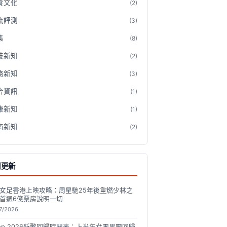
食文化
(2)
流評測
(3)
集
(8)
技新知
(2)
務新知
(3)
合資訊
(1)
康新知
(1)
商新知
(2)
期更新
女足香港上映攻略：周星馳25年後重燃少林之
首週6億票房說明一切
7/2026
pop 2026新歌回歸時間表：上半年女團男團回歸