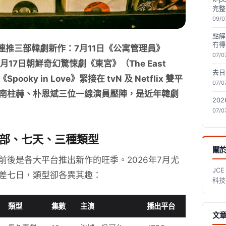
完整
09/0
點解
冇得
周之內連推三部韓劇新作：7月11日《公寓管理員》
07/0
，7月17日朝鮮奇幻驚悚劇《東宮》（The East
去日
oky in Love》緊接在 tvN 及 Netflix 雙平
07/0
南柱赫、朴恩斌三位一線演員壓陣，是近年韓劇
20
07/0
表：三部、七天、三種類型
關於
後是各大平台推出新作的旺季。2026年7月尤
JC
差七日，類型卻各異其趣：
科技
類型
集數
主演
播出平台
文