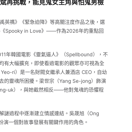
——朴恩斌再挑戰，能見鬼女主角與怕鬼男檢
非常律師禹英禑》《緊急迫降》等高關注度作品之後，選
pooky in Love》——作為2026年的重點回
2011年韓國電影《靈氣逼人》（Spellbound），不
均有大幅擴充，即使看過電影的觀眾亦可視為全
Yeo-ri）是一名財閥女繼承人兼酒店 CEO，自幼
靈魂所困擾。梁世宗（Yang Se-jong）飾演
ng-uk），與她截然相反——他對鬼魂的恐懼程
解謎過程中逐漸建立情感連結。吳晟旭（Ong
劇中扮演一個對故事發展有關鍵作用的角色。