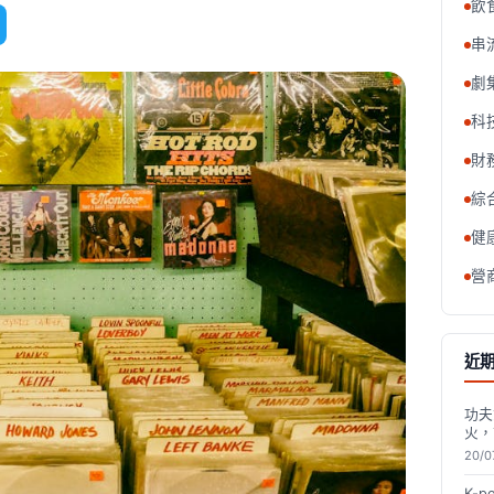
飲
串
劇
科
財
綜
健
營
近
功夫
火，
20/0
K-