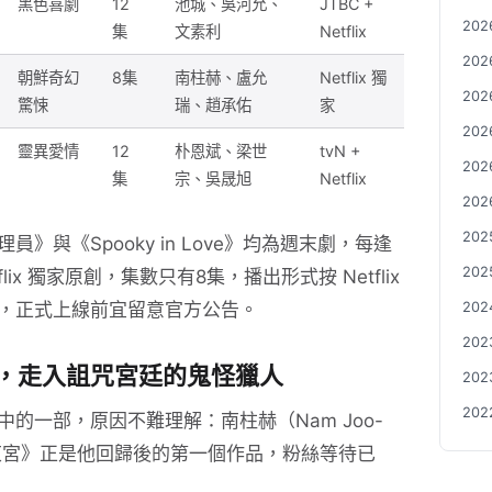
黑色喜劇
12
池城、吳河允、
JTBC +
20
集
文素利
Netflix
20
朝鮮奇幻
8集
南柱赫、盧允
Netflix 獨
20
驚悚
瑞、趙承佑
家
20
靈異愛情
12
朴恩斌、梁世
tvN +
20
集
宗、吳晟旭
Netflix
20
20
與《Spooky in Love》均為週末劇，每逢
20
ix 獨家原創，集數只有8集，播出形式按 Netflix
20
，正式上線前宜留意官方公告。
20
，走入詛咒宮廷的鬼怪獵人
20
20
的一部，原因不難理解：南柱赫（Nam Joo-
，《東宮》正是他回歸後的第一個作品，粉絲等待已