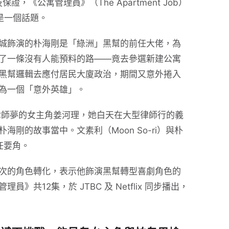
證，《公寓管理員》（The Apartment Job）
已是一個話題。
城飾演的朴海剛是「綠洲」黑幫的前任大佬，為
了一條沒有人能預料的路——竟去參選新建公寓
黑幫邏輯去應付居民大廈政治，期間又意外捲入
為一個「意外英雄」。
演心懷律師夢的女主角姜河理，她白天在大型律師行的義
剛的故事當中。文素利（Moon So-ri）與朴
擔任要角。
次的角色轉化，表示他飾演黑幫轉型喜劇角色的
共12集，於 JTBC 及 Netflix 同步播出，