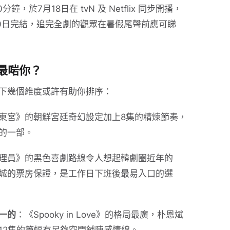
0分鐘，於7月18日在 tvN 及 Netflix 同步開播，
30日完結，追完全劇的觀眾在暑假尾聲前應可睇
部最啱你？
下幾個維度或許有助你排序：
東宮》的朝鮮宮廷奇幻設定加上8集的精煉節奏，
的一部。
理員》的黑色喜劇路線令人想起韓劇圈近年的
城的票房保證，是工作日下班後最易入口的選
一的
：《Spooky in Love》的格局最廣，朴恩斌