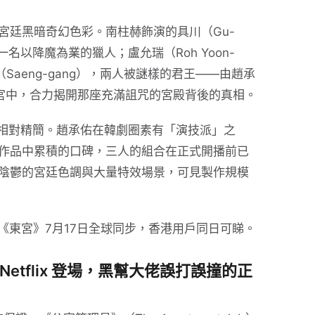
宮廷黑暗奇幻色彩。南柱赫飾演的具川（Gu-
名以降魔為業的獵人；盧允瑞（Roh Yoon-
Saeng-gang），兩人被謎樣的君王——由趙承
—召入宮中，合力揭開那座充滿詛咒的宮殿背後的真相。
上相對精簡。趙承佑在韓劇圈素有「演技派」之
作品中累積的口碑，三人的組合在正式開播前已
陰鬱的宮廷色調與大量特效場景，可見製作規模
部，《東宮》7月17日全球同步，香港用戶同日可睇。
etflix 登場，黑幫大佬誤打誤撞的正