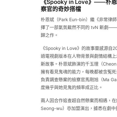
《Spooky in Love》
察官的奇妙搭檔
朴恩斌（Park Eun-bin）繼《
擇了一部氣氛截然不同的 tvN 新劇——《S
歸之作。
《Spooky in Love》的故事靈感源自
過電視劇版本在人物背景與劇情結構上
新故事。朴恩斌飾演的千玉理（Cheon 
擁有看見鬼魂的能力，每晚都被含冤死去的
負責調查懸案的檢察官馬剛旭（Ma Ga
度幾乎與她見鬼的頻率成正比。
兩人因合作追查超自然懸案而相遇，在
Seong-wu）亦加盟演出，據悉在