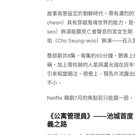
故事背景設定於朝鮮時代，帶有濃烈的
cheon）具有穿越鬼魂世界的能力，是一
seo）飾演能聽見亡者聲音的宮女生剛（
佑（Cho Seung-woo）飾演—
整部劇共8集，每集約60分鐘，節奏
稱，加上南柱赫的人氣與盧允瑞在近年
引來相當關注。視覺上，預告片流露出
不小。
Netflix 韓劇7月的焦點若只能選一
《公寓管理員》——池城首度 N
義之路