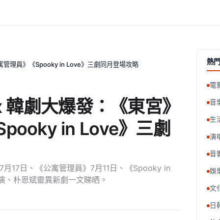
熱
寓管理員》《Spooky in Love》三劇同月登場攻略
電
flix 韓劇大爆發：《東宮》
音
生
oky in Love》三劇
演
音
7月17日、《公寓管理員》7月11日、《Spooky in
娛
首演、朴恩斌靈異新劇一文睇晒。
文
日