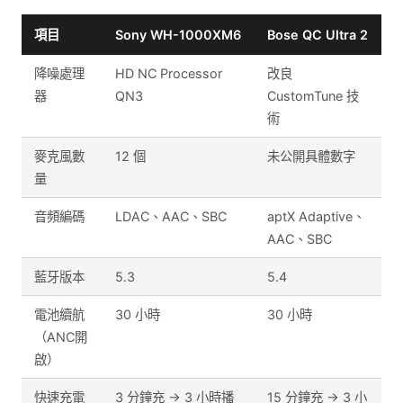
項目
Sony WH-1000XM6
Bose QC Ultra 2
降噪處理
HD NC Processor
改良
器
QN3
CustomTune 技
術
麥克風數
12 個
未公開具體數字
量
音頻編碼
LDAC、AAC、SBC
aptX Adaptive、
AAC、SBC
藍牙版本
5.3
5.4
電池續航
30 小時
30 小時
（ANC開
啟）
快速充電
3 分鐘充 → 3 小時播
15 分鐘充 → 3 小